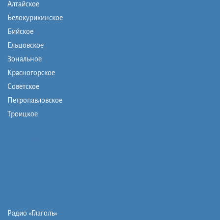
Алтайское
Белокурихинское
Бийское
Ельцовское
Зональное
Красногорское
Советское
Петропавловское
Троицкое
Монашеская община
Православная школа
Музей
Фото/видео
Контакты
Радио «Глаголъ»