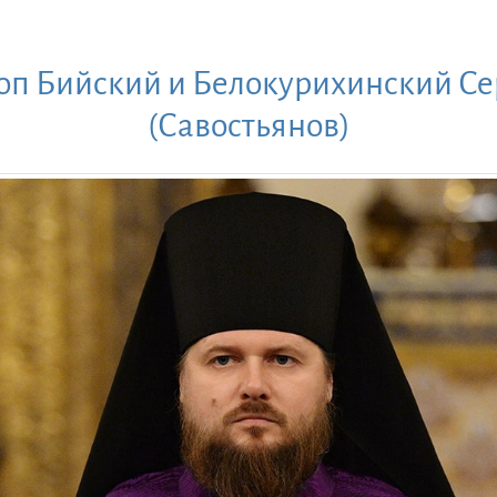
оп Бийский и Белокурихинский С
(Савостьянов)