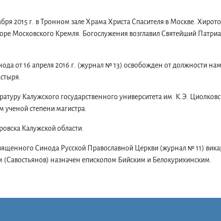
абря 2015 г. в Тронном зале Храма Христа Спасителя в Москве. Хирото
оре Московского Кремля. Богослужения возглавил Святейший Патриа
да от 16 апреля 2016 г. (журнал № 13) освобожден от должности на
стыря.
тратуру Калужского государственного университета им. К.Э. Циолков
м ученой степени магистра.
ровска Калужской области.
Священного Синода Русской Православной Церкви (журнал № 11) вик
м (Савостьянов) назначен епископом Бийским и Белокурихинским.