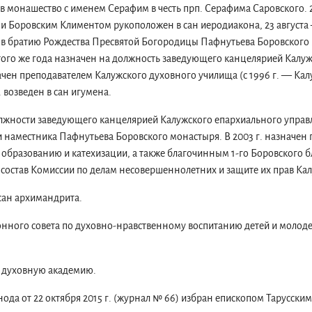
 в монашество с именем Серафим в честь прп. Серафима Саровского. 2
и Боровским Климентом рукоположен в сан иеродиакона, 23 августа 
н в братию Рождества Пресвятой Богородицы Пафнутьева Боровского 
 того же года назначен на должность заведующего канцелярией Калу
начен преподавателем Калужского духовного училища (с 1996 г. — Ка
. возведен в сан игумена.
должности заведующего канцелярией Калужского епархиального управ
наместника Пафнутьева Боровского монастыря. В 2003 г. назначен 
 образованию и катехизации, а также благочинным 1-го Боровского 
 в состав Комиссии по делам несовершеннолетних и защите их прав Ка
 сан архимандрита.
онного совета по духовно-нравственному воспитанию детей и молод
ю духовную академию.
а от 22 октября 2015 г. (журнал № 66) избран епископом Тарусски