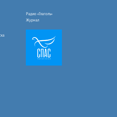
Радио «Глаголъ»
Журнал
ска