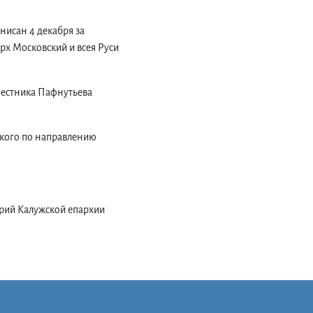
нисан 4 декабря за
рх Московский и всея Руси
местника Пафнутьева
ского по направлению
арий Калужской епархии