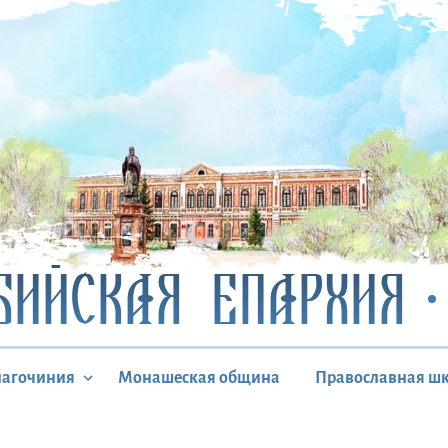
БИЙСКАЯ ЕПАРХИЯ
лагочиния
Монашеская община
Православная ш