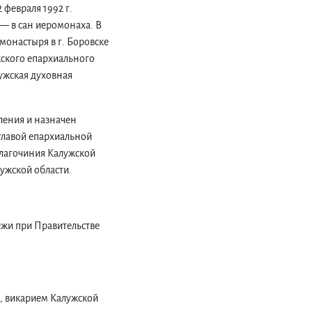
 февраля 1992 г.
— в сан иеромонаха. В
монастыря в г. Боровске
жского епархиального
лужская духовная
ления и назначен
главой епархиальной
благочиния Калужской
лужской области.
ежи при Правительстве
м, викарием Калужской