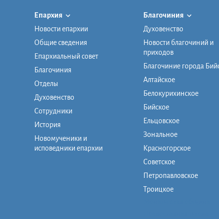
Епархия
Благочиния
Новости епархии
Духовенство
Общие сведения
Новости благочиний и
приходов
Епархиальный совет
Благочиние города Бий
Благочиния
Алтайское
Отделы
Белокурихинское
Духовенство
Бийское
Сотрудники
Ельцовское
История
Зональное
Новомученики и
исповедники епархии
Красногорское
Советское
Петропавловское
Троицкое
Монашеская община
Православная школа