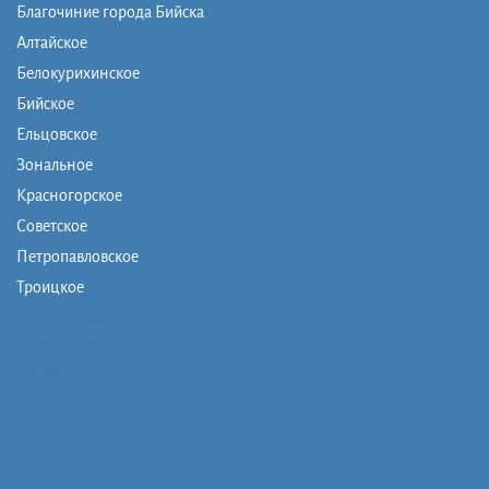
Благочиние города Бийска
Алтайское
Белокурихинское
Бийское
Ельцовское
Зональное
Красногорское
Советское
Петропавловское
Троицкое
Монашеская община
Православная школа
Музей
Фото/видео
Контакты