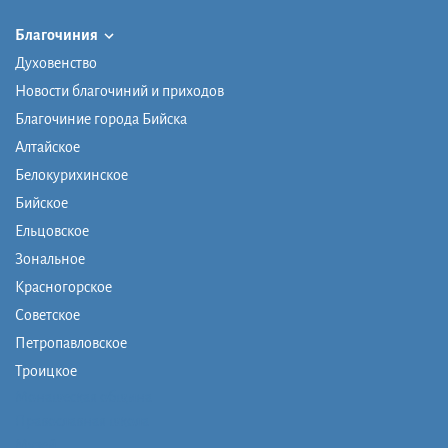
Благочиния
Духовенство
Новости благочиний и приходов
Благочиние города Бийска
Алтайское
Белокурихинское
Бийское
Ельцовское
Зональное
Красногорское
Советское
Петропавловское
Троицкое
Монашеская община
Православная школа
Музей