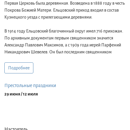
Первая Церковь была деревянная. Возведена в 1888 году в честь
Покрова Божией Матери. Ельцовский приход входил в состав
Кузнецкого уезда с прилегающими деревнями.
В 1914 году Ельцовский благочинный округ имел 716 прихожан.
По архивным документам первым священником значится
Александр Павлович Максимов, а с 1909 года иерей Парфений
Никандрович Шевелев. Он был последним священником
разрушенного храма.
Подробнее
В начале 1990-х годов верующие собирались по домам для
соборной молитвы.
Престольные праздники
К 1997 году был сформирован приход и выделено здание
29 июня / 12 июля
старого кинотеатра под храм.
1 октября 2003 года - начало строительства нового храма на
средства благодетелей семьи Марьиных. Сначала Епископом
Барнаульским и Алтайским Максимом (Дмитриевым) был
Настоятель