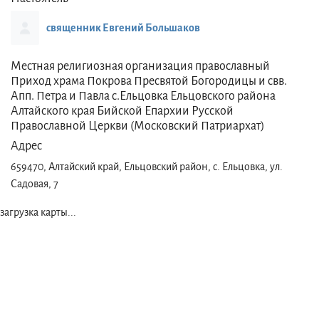
освящен закладной камень в основание строящегося храма,
священник Евгений Большаков
после чего за работу взялись строители.
Освящение нового храма в честь Покрова Божией Матери
Местная религиозная организация православный
Приход храма Покрова Пресвятой Богородицы и свв.
произошло 19 сентября 2004 года Епископом Барнаульским и
Апп. Петра и Павла с.Ельцовка Ельцовского района
Алтайским Максимом.
Алтайского края Бийской Епархии Русской
Православной Церкви (Московский Патриархат)
Адрес
659470, Алтайский край, Ельцовский район, с. Ельцовка, ул.
Садовая, 7
загрузка карты...