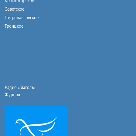
Красногорское
Советское
Петропавловское
Троицкое
Монашеская община
Православная школа
Музей
Фото/видео
Контакты
Радио «Глаголъ»
Журнал