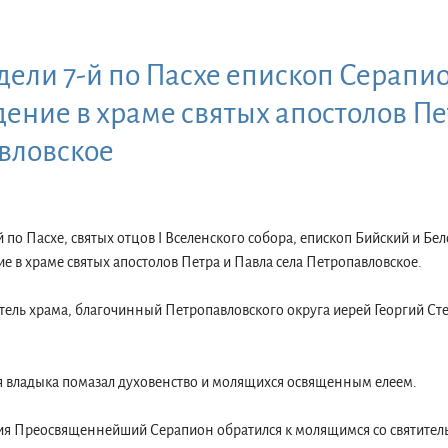
ели 7-й по Пасхе епископ Серапи
ение в храме святых апостолов Пе
вловское
-й по Пасхе, святых отцов I Вселенского собора, епископ Бийский и Б
 в храме святых апостолов Петра и Павла села Петропавловское.
тель храма, благочинный Петропавловского округа иерей Георгий С
я владыка помазал духовенство и молящихся освященным елеем.
я Преосвященнейший Серапион обратился к молящимся со святитель