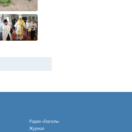
Радио «Глаголъ»
Журнал