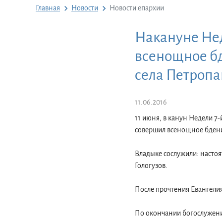
Главная
Новости
Новости епархии
Накануне Нед
всенощное бд
села Петропа
11.06.2016
11 июня, в канун Недели 7
совершил всенощное бдение
Владыке сослужили: настоя
Гологузов.
После прочтения Евангели
По окончании богослужени