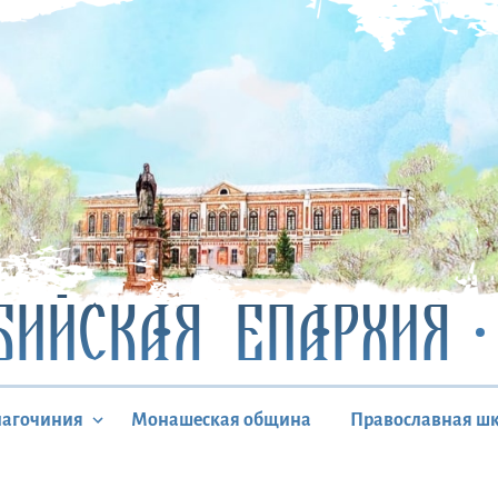
БИЙСКАЯ ЕПАРХИЯ
лагочиния
Монашеская община
Православная ш