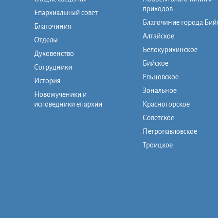
приходов
Епархиальный совет
Благочиние города Бий
Благочиния
Алтайское
Отделы
Белокурихинское
Духовенство
Бийское
Сотрудники
Ельцовское
История
Зональное
Новомученики и
исповедники епархии
Красногорское
Советское
Петропавловское
Троицкое
Монашеская община
Православная школа
Музей
Фото/видео
Контакты