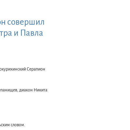
он совершил
тра и Павла
елокурихинский Серапион
тепанищев, диакон Никита
ским словом.