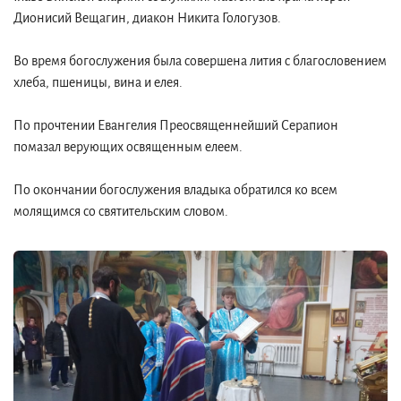
Дионисий Вещагин, диакон Никита Гологузов.
Во время богослужения была совершена лития с благословением
хлеба, пшеницы, вина и елея.
По прочтении Евангелия Преосвященнейший Серапион
помазал верующих освященным елеем.
По окончании богослужения владыка обратился ко всем
молящимся со святительским словом.