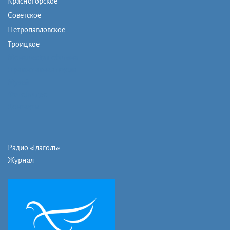
Красногорское
Советское
Петропавловское
Троицкое
Монашеская община
Православная школа
Музей
Фото/видео
Контакты
Радио «Глаголъ»
Журнал