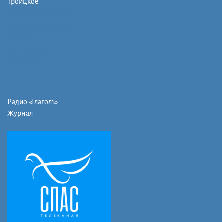
Троицкое
Монашеская община
Православная школа
Музей
Фото/видео
Контакты
Радио «Глаголъ»
Журнал