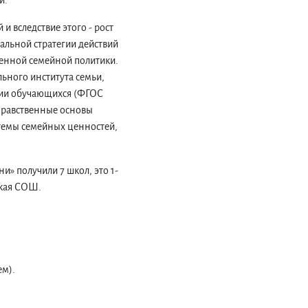
и.
 вследствие этого - рост
альной стратегии действий
твенной семейной политики.
ьного института семьи,
ации обучающихся (ФГОС
«Нравственные основы
темы семейных ценностей,
» получили 7 школ, это 1-
ская СОШ.
ем).