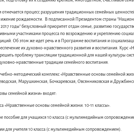
й, подготовку их к созданию крепкой, многодетной, счастливой семь
и отмечается процесс разрушения традиционных семейных ценностей и
 снижение рождаемости. В подписанной Президентом страны "Национ
 – 2017 годы" безусловный приоритет отдан семье, развитию государс
ктивными участниками процесса по возрождению и укреплению социал
диций. Об этом же идет речь и в Программе воспитания и социализ
еспечение их духовно-нравственного развития и воспитания. Курс 
решить проблему трансляции традиционной для нашей культуры сис
духовно-нравственные традиции семейного воспитания.
учебно-методический комплекс «Нравственные основы семейной жизни
еводская, Марушкинская, Бочкаревская, Овсянниковская и Дружбин
вы семейной жизни» входят:
а «Нравственные основы семейной жизни. 10-11 классы».
е пособие для учащихся 10 класса (с мультимедийным сопровождени
и для учителя 10 класса (с мультимедийным сопровождением).