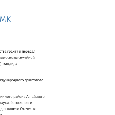
УМК
тва гранта и передал
ные основы семейной
), кандидат
еждународного грантового
линного района Алтайского
ауки, богословия и
 для нашего Отечества