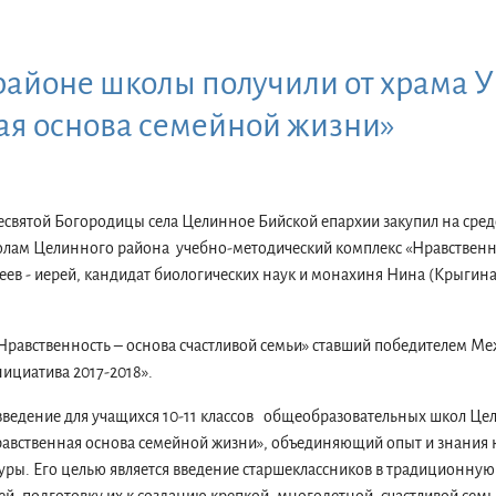
районе школы получили от храма 
ая основа семейной жизни»
святой Богородицы села Целинное Бийской епархии закупил на средс
лам Целинного района учебно-методический комплекс «Нравствен
сеев - иерей, кандидат биологических наук и монахиня Нина (Крыгина
«Нравственность – основа счастливой семьи» ставший победителем М
ициатива 2017-2018».
ведение для учащихся 10-11 классов общеобразовательных школ Це
равственная основа семейной жизни», объединяющий опыт и знания н
уры. Его целью является введение старшеклассников в традиционную