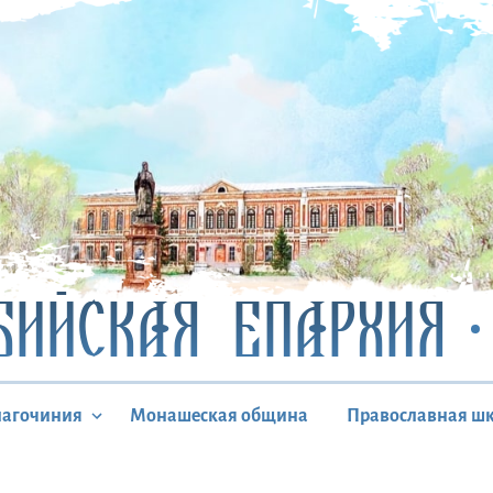
БИЙСКАЯ ЕПАРХИЯ
лагочиния
Монашеская община
Православная ш