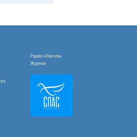
Радио «Глаголъ»
Журнал
ска