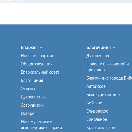
Епархия
Благочиния
Новости епархии
Духовенство
Общие сведения
Новости благочиний и
приходов
Епархиальный совет
Благочиние города Бий
Благочиния
Алтайское
Отделы
Белокурихинское
Духовенство
Бийское
Сотрудники
Ельцовское
История
Зональное
Новомученики и
исповедники епархии
Красногорское