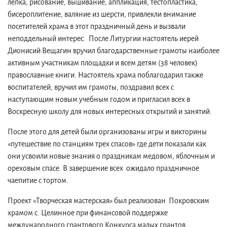
лепка, рисование, вышивание, аппликация, тестопластика,
бисероплитение, валяние из шерсти, привлекли внимание
посетителей храма в этот праздничный день и вызвали
неподдельный интерес. После Литургии настоятель иерей
Дионисий Вещагин вручил благодарственные грамоты наиболее
активным участникам площадки и всем детям (38 человек)
православные книги. Настоятель храма поблагодарил также
воспитателей, вручил им грамоты, поздравил всех с
наступающим новым учебным годом и пригласил всех в
Воскресную школу для новых интересных открытий и занятий.
После этого для детей были организованы игры и викторины
«путешествие по станциям трех спасов» где дети показали как
они усвоили новые знания о праздникам медовом, яблочным и
ореховым спасе. В завершение всех ожидало праздничное
чаепитие с тортом.
Проект «Творческая мастерская» был реализован Покровским
храмом с. Целинное при финансовой поддержке
международного грантового Конкурса малых грантов