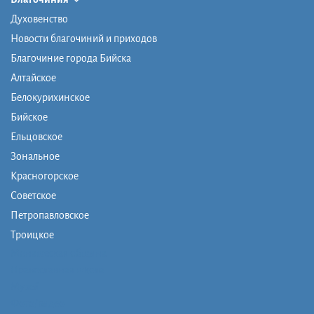
Духовенство
Новости благочиний и приходов
Благочиние города Бийска
Алтайское
Белокурихинское
Бийское
Ельцовское
Зональное
Красногорское
Советское
Петропавловское
Троицкое
Монашеская община
Православная школа
Музей
Фото/видео