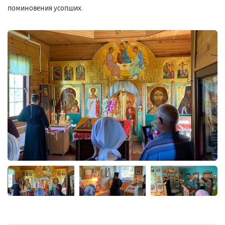
поминовения усопших.