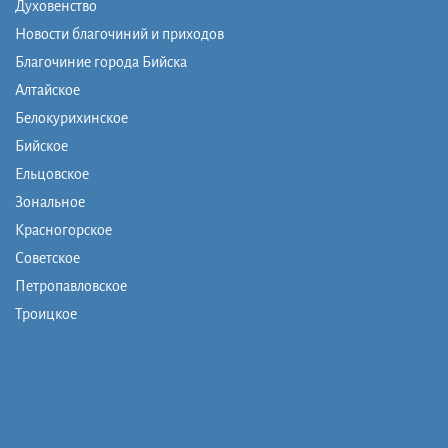
Духовенство
Новости благочиний и приходов
Благочиние города Бийска
Алтайское
Белокурихинское
Бийское
Ельцовское
Зональное
Красногорское
Советское
Петропавловское
Троицкое
Монашеская община
Православная школа
Музей
Фото/видео
Контакты