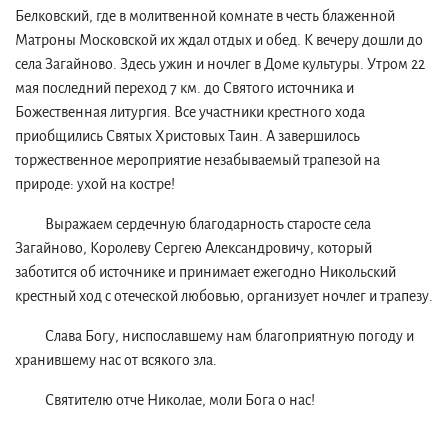
Белковский, где в молитвенной комнате в честь блаженной
Матроны Московской их ждал отдых и обед. К вечеру дошли до
села Загайново. Здесь ужин и ночлег в Доме культуры. Утром 22
мая последний переход 7 км. до Святого источника и
Божественная литургия. Все участники крестного хода
приобщились Святых Христовых Таин. А завершилось
торжественное мероприятие незабываемый трапезой на
природе: ухой на костре!
Выражаем сердечную благодарность старосте села
Загайново, Королеву Сергею Александровичу, который
заботится об источнике и принимает ежегодно Никольский
крестный ход с отеческой любовью, организует ночлег и трапезу.
Слава Богу, ниспославшему нам благоприятную погоду и
хранившему нас от всякого зла.
Святителю отче Николае, моли Бога о нас!