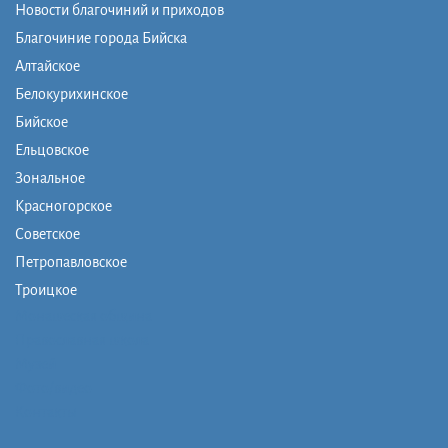
Новости благочиний и приходов
Благочиние города Бийска
Алтайское
Белокурихинское
Бийское
Ельцовское
Зональное
Красногорское
Советское
Петропавловское
Троицкое
Монашеская община
Православная школа
Музей
Фото/видео
Контакты