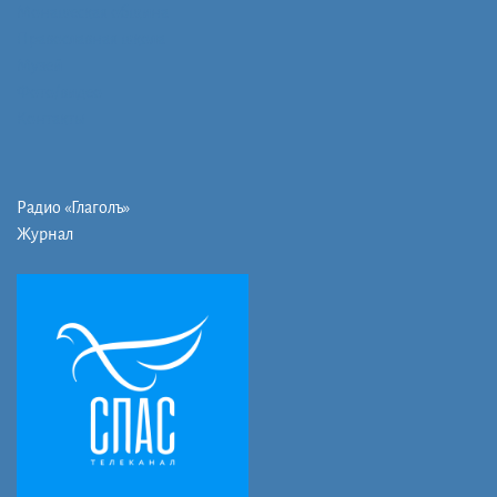
Монашеская община
Православная школа
Музей
Фото/видео
Контакты
Радио «Глаголъ»
Журнал