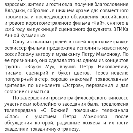
взрослых, жители и гости села, получив благословение
Владыки, собрались в нижнем храме для совместного
просмотра и последующего обсуждения российского
игрового короткометражного фильма «Чай», снятого в
2016 году выпускницей сценарного факультета ВГИКа
Анной Кузьминых.
Одну из главных ролей в своей короткометражке
режиссер фильма предложила исполнить известному
российскому актеру и музыканту Петру Мамонову. По
ее признанию, она сделала это на одном из концертов
группы «Звуки Му», вручив Петру Николаевичу
письмо, сценарий и букет цветов. Через неделю
популярный актер, хорошо знакомый православным
зрителям по киноленте «Остров», перезвонил и дал
согласие сниматься.
По завершении просмотра философского киноэссе
участникам юбилейного заседания была предложена
телепередача «С Божией помощью» телеканала
«Спас» с участием Петра Мамонова, после
обсуждения которой, радушные хозяева и их гости
разделили праздничную трапезу.