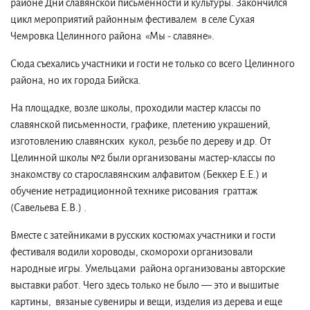
районе Дни славянской письменности и культуры. Закончился
цикл мероприятий районным фестивалем в селе Сухая
Чемровка Целинного района «Мы - славяне».
Сюда съехались участники и гости не только со всего Целинного
района, но их города Бийска.
На площадке, возле школы, проходили мастер классы по
славянской письменности, графике, плетению украшений,
изготовлению славянских кукол, резьбе по дереву и др. От
Целинной школы №2 были организованы мастер-классы по
знакомству со старославянским алфавитом (Беккер Е.Е.) и
обучение нетрадиционной технике рисования граттаж
(Савельева Е.В.) .
Вместе с затейниками в русских костюмах участники и гости
фестиваля водили хороводы, скоморохи организовали
народные игры. Умельцами района организованы авторские
выставки работ. Чего здесь только не было — это и вышитые
картины, вязаные сувениры и вещи, изделия из дерева и еще