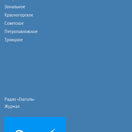
Зональное
Красногорское
Советское
Петропавловское
Троицкое
Монашеская община
Православная школа
Музей
Фото/видео
Контакты
Радио «Глаголъ»
Журнал