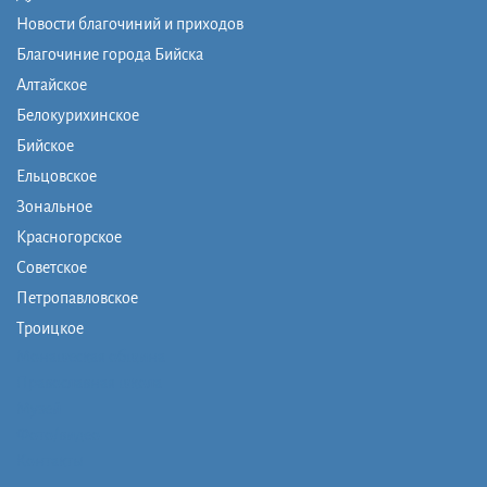
Новости благочиний и приходов
Благочиние города Бийска
Алтайское
Белокурихинское
Бийское
Ельцовское
Зональное
Красногорское
Советское
Петропавловское
Троицкое
Монашеская община
Православная школа
Музей
Фото/видео
Контакты