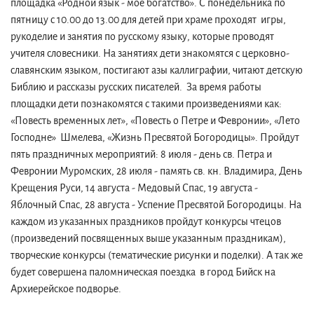
площадка «Родной язык - мое богатство». С понедельника по
пятницу с 10.00 до 13.00 для детей при храме проходят игры,
рукоделие и занятия по русскому языку, которые проводят
учителя словесники. На занятиях дети знакомятся с церковно-
славянским языком, постигают азы каллиграфии, читают детскую
Библию и рассказы русских писателей. За время работы
площадки дети познакомятся с такими произведениями как:
«Повесть временных лет», «Повесть о Петре и Февронии», «Лето
Господне» Шмелева, «Жизнь Пресвятой Богородицы». Пройдут
пять праздничных мероприятий: 8 июля - день св. Петра и
Февронии Муромских, 28 июля - память св. кн. Владимира, День
Крещения Руси, 14 августа - Медовый Спас, 19 августа -
Яблочный Спас, 28 августа - Успение Пресвятой Богородицы. На
каждом из указанных праздников пройдут конкурсы чтецов
(произведений посвященных выше указанным праздникам),
творческие конкурсы (тематические рисунки и поделки). А так же
будет совершена паломническая поездка в город Бийск на
Архиерейское подворье.