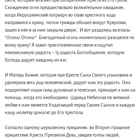
света, который возсиял при Воскресении Христа из Его Гроба.
Схождению огня предшествовало волнительное ожидание,
когда Иерусалимский патриарх во главе крестного хода
направился к храму, потом трижды обошел вокруг Кувуклии,
зашел в нее и за ним закрыли двери… И вот раздались возгласы:
“Огонь! Огонь!” Благодатный огонь моментально разошелся по
всему храму! Я зажег приготовленные свечи и ощутил
неизъяснимую радость – ту радость Богообщения, которую
Господь дарует каждому из нас.
И Матерь Божия, которая при Кресте Сына Своего усыновила и
удочерила весь род человеческий, дарует нам эту радость. Она
подкрепляет наши силы духовные и телесные, приходит к нам на
помощь, когда это необходимо. Царица Небесная по великой
любви к нам является Ходатаицей перед Своим Сыном и каждую
нашу молитву доносит до Его престола.
Согласно одному церковному преданию, во Второе страшное
пришествие Христа Пресвятая Дева, увидев толпы людей,