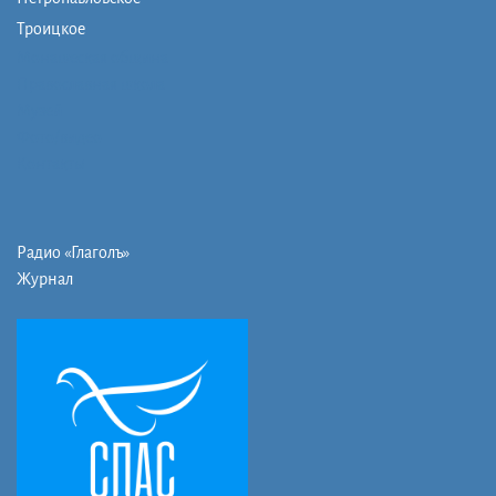
Троицкое
Монашеская община
Православная школа
Музей
Фото/видео
Контакты
Радио «Глаголъ»
Журнал