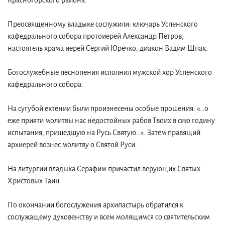
Красногорского района.
Преосвященному владыке сослужили: ключарь Успенского
кафедрального собора протоиерей Александр Петров,
настоятель храма иерей Сергий Юречко, диакон Вадим Шпак.
Богослужебные песнопения исполнил мужской хор Успенского
кафедрального собора.
На сугубой ектении были произнесены особые прошения: «…о
еже прияти молитвы нас недостойных рабов Твоих в сию годину
испытания, пришедшую на Русь Святую…». Затем правящий
архиерей вознес молитву о Святой Руси.
На литургии владыка Серафим причастил верующих Святых
Христовых Таин.
По окончании богослужения архипастырь обратился к
сослужащему духовенству и всем молящимся со святительским