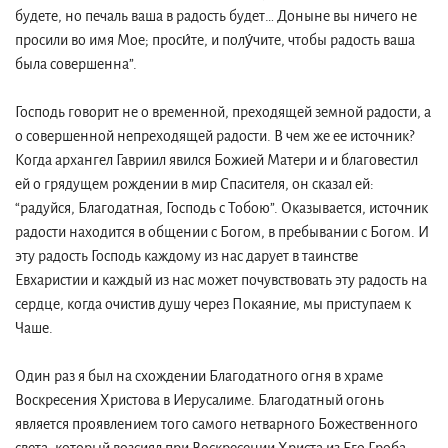
будете, но печаль ваша в радость будет… Доныне вы ничего не
просили во имя Мое; проси́те, и полу́чите, чтобы радость ваша
была совершенна”.
Господь говорит не о временной, преходящей земной радости, а
о совершенной непреходящей радости. В чем же ее источник?
Когда архангел Гавриил явился Божией Матери и и благовестил
ей о грядущем рождении в мир Спасителя, он сказал ей:
“радуйся, Благодатная, Господь с Тобою”. Оказывается, источник
радости находится в общении с Богом, в пребывании с Богом. И
эту радость Господь каждому из нас дарует в таинстве
Евхаристии и каждый из нас может почувствовать эту радость на
сердце, когда очистив душу через Покаяние, мы приступаем к
Чаше.
Один раз я был на схождении Благодатного огня в храме
Воскресения Христова в Иерусалиме. Благодатный огонь
является проявлением того самого нетварного Божественного