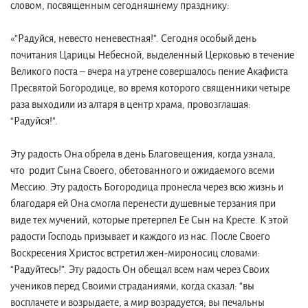
словом, посвященным сегодняшнему празднику:
«”Радуйся, невесто неневестная!”. Сегодня особый день
почитания Царицы Небесной, выделенный Церковью в течение
Великого поста – вчера на утрене совершалось пение Акафиста
Пресвятой Богородице, во время которого священники четыре
раза выходили из алтаря в центр храма, провозглашая:
“Радуйся!”.
Эту радость Она обрела в день Благовещения, когда узнала,
что родит Сына Своего, обетованного и ожидаемого всеми
Мессию. Эту радость Богородица пронесла через всю жизнь и
благодаря ей Она смогла перенести душевные терзания при
виде тех мучений, которые претерпел Ее Сын на Кресте. К этой
радости Господь призывает и каждого из нас. После Своего
Воскресения Христос встретил жен-мироносиц словами:
“Радуйтесь!”. Эту радость Он обещал всем нам через Своих
учеников перед Своими страданиями, когда сказал: “вы
восплачете и возрыдаете, а мир возрадуется; вы печальны