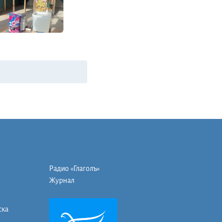
Радио «Глаголъ»
Журнал
ска