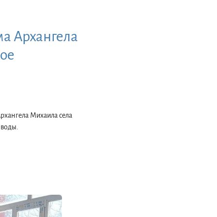
ма Архангела
кое
Архангела Михаила села
 воды.
.