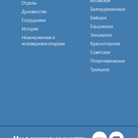
Алтайское
Отделы
Белокурихинское
Духовенство
Бийское
Сотрудники
Ельцовское
История
Зональное
Новомученики и
исповедники епархии
Красногорское
Советское
Петропавловское
Троицкое
Монашеская община
Православная школа
Музей
Фото/видео
Контакты