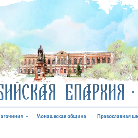
БИЙСКАЯ ЕПАРХИЯ
лагочиния
Монашеская община
Православная ш