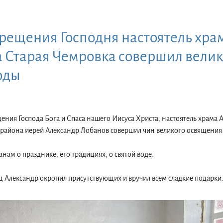
рещения Господня настоятель хра
 Старая Чемровка совершил вели
оды
щения Господа Бога и Спаса нашего Иисуса Христа, настоятель храма 
 района иерей Александр Лобанов совершил чин великого освящения
нам о празднике, его традициях, о святой воде.
 Александр окропил присутствующих и вручил всем сладкие подарки