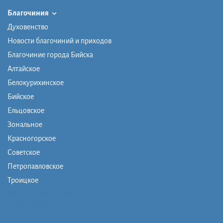
Благочиния
Духовенство
Новости благочиний и приходов
Благочиние города Бийска
Алтайское
Белокурихинское
Бийское
Ельцовское
Зональное
Красногорское
Советское
Петропавловское
Троицкое
Монашеская община
Православная школа
Музей