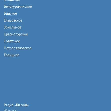
Белокурихинское
Бийское
Ельцовское
Зональное
Красногорское
Советское
Петропавловское
Троицкое
Монашеская община
Православная школа
Музей
Фото/видео
Контакты
Радио «Глаголъ»