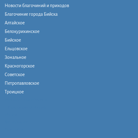
Новости благочиний и приходов
Благочиние города Бийска
Алтайское
Белокурихинское
Бийское
Ельцовское
Зональное
Красногорское
Советское
Петропавловское
Троицкое
Монашеская община
Православная школа
Музей
Фото/видео
Контакты