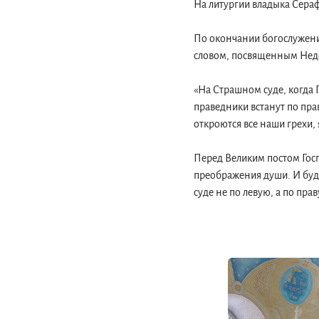
На литургии владыка Сера
По окончании богослужени
словом, посвященным Неде
«На Страшном суде, когда 
праведники встанут по пра
откроются все наши грехи,
Перед Великим постом Госп
преображения души. И буде
суде не по левую, а по пра