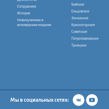
Бийское
Сотрудники
Ельцовское
История
Зональное
Новомученики и
исповедники епархии
Красногорское
Советское
Петропавловское
Троицкое
Монашеская община
Православная школа
Музей
Фото/видео
Контакты
Мы в социальных сетях: