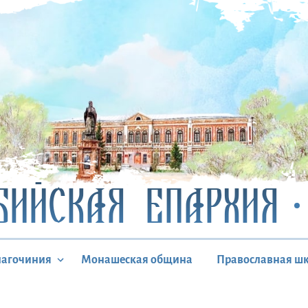
БИЙСКАЯ ЕПАРХИЯ
лагочиния
Монашеская община
Православная ш