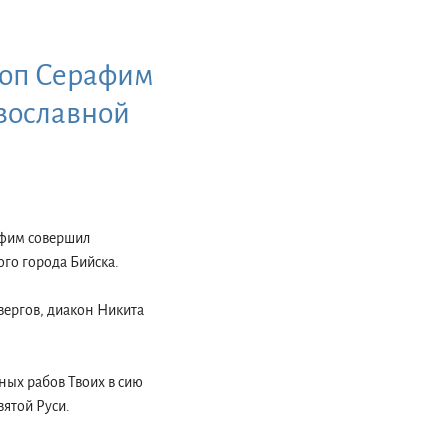
коп Серафим
вославной
афим совершил
го города Бийска.
вергов, диакон Никита
ных рабов Твоих в сию
ятой Руси.