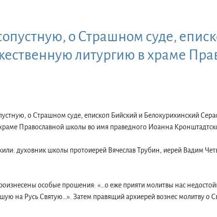
опустную, о Страшном суде, епис
жественную литургию в храме Пра
опустную, о Страшном суде, епископ Бийский и Белокурихинский Сер
храме Православной школы во имя праведного Иоанна Кронштадтско
жили: духовник школы протоиерей Вячеслав Трубин, иерей Вадим Чет
роизнесены особые прошения: «…о еже прияти молитвы нас недостой
ую на Русь Святую…». Затем правящий архиерей вознес молитву о Св