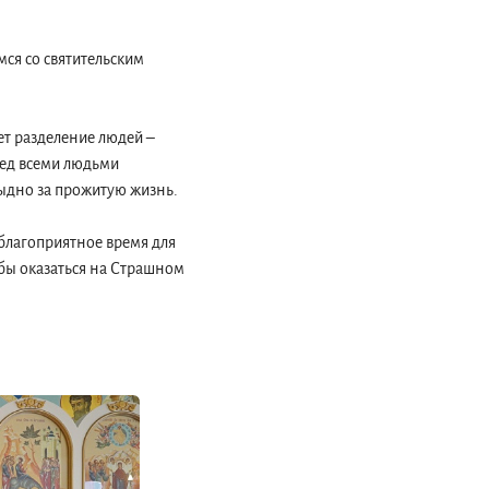
ся со святительским
ет разделение людей –
ред всеми людьми
тыдно за прожитую жизнь.
 благоприятное время для
обы оказаться на Страшном