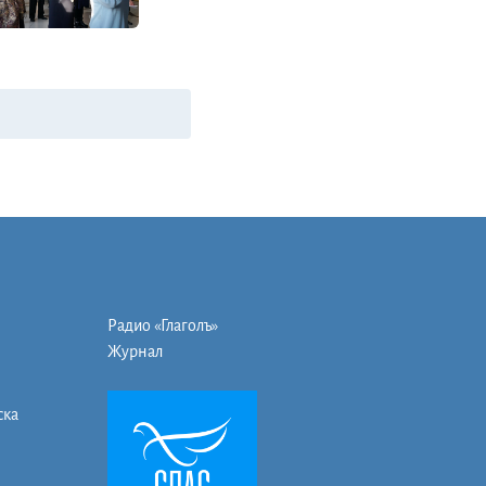
Радио «Глаголъ»
Журнал
ска