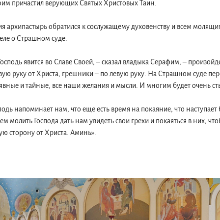
фим причастил верующих Святых Христовых Таин.
я архипастырь обратился к сослужащему духовенству и всем молящим
ле о Страшном суде.
Господь явится во Славе Своей, – сказал владыка Серафим, – произойд
вую руку от Христа, грешники – по левую руку. На Страшном суде пе
 явные и тайные, все наши желания и мысли. И многим будет очень с
одь напоминает нам, что еще есть время на покаяние, что наступает
м молить Господа дать нам увидеть свои грехи и покаяться в них, чт
вую сторону от Христа. Аминь».