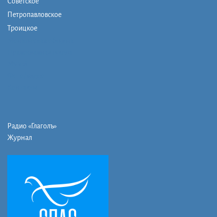
Советское
Петропавловское
Троицкое
Монашеская община
Православная школа
Музей
Фото/видео
Контакты
Радио «Глаголъ»
Журнал