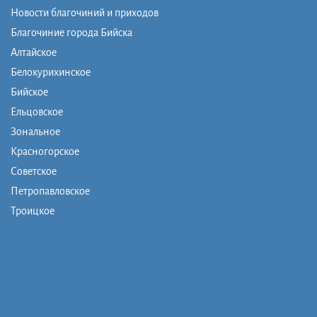
Новости благочиний и приходов
Благочиние города Бийска
Алтайское
Белокурихинское
Бийское
Ельцовское
Зональное
Красногорское
Советское
Петропавловское
Троицкое
Монашеская община
Православная школа
Музей
Фото/видео
Контакты