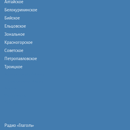
Алтайское
Белокурихинское
Бийское
Ельцовское
Зональное
Красногорское
Советское
Петропавловское
Троицкое
Монашеская община
Православная школа
Музей
Фото/видео
Контакты
Радио «Глаголъ»