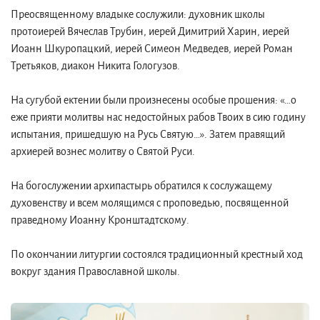
Преосвященному владыке сослужили: духовник школы
протоиерей Вячеслав Трубин, иерей Димитрий Харин, иерей
Иоанн Шкуропацкий, иерей Симеон Медведев, иерей Роман
Третьяков, диакон Никита Гологузов.
На сугубой ектении были произнесены особые прошения: «…о
еже прияти молитвы нас недостойных рабов Твоих в сию годину
испытания, пришедшую на Русь Святую…». Затем правящий
архиерей вознес молитву о Святой Руси.
На богослужении архипастырь обратился к сослужащему
духовенству и всем молящимся с проповедью, посвященной
праведному Иоанну Кронштадтскому.
По окончании литургии состоялся традиционный крестный ход
вокруг здания Православной школы.