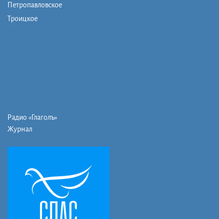
Петропавловское
Троицкое
Монашеская община
Православная школа
Музей
Фото/видео
Контакты
Радио «Глаголъ»
Журнал