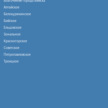
Благочиние города Бийска
Алтайское
Белокурихинское
Бийское
Ельцовское
Зональное
Красногорское
Советское
Петропавловское
Троицкое
Монашеская община
Православная школа
Музей
Фото/видео
Контакты