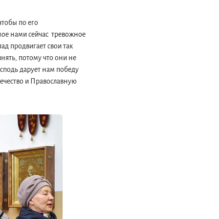
чтобы по его
емое нами сейчас тревожное
пад продвигает свои так
нять, потому что они не
осподь дарует нам победу
течество и Православную