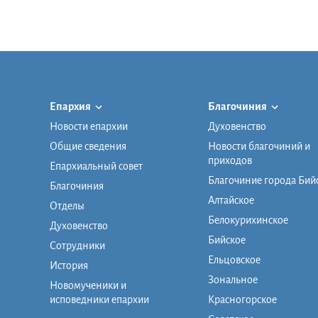
Епархия
Благочиния
Новости епархии
Духовенство
Общие сведения
Новости благочиний и
приходов
Епархиальный совет
Благочиние города Бий
Благочиния
Алтайское
Отделы
Белокурихинское
Духовенство
Бийское
Сотрудники
Ельцовское
История
Зональное
Новомученики и
исповедники епархии
Красногорское