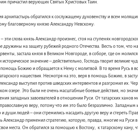
фим причастил верующих Святых Христовых Таин.
я архипастырь обратился к сослужащему духовенству и всем молящим
ому благоверному князю Александру Невскому:
”, – эти слова князь Александр произнес, стоя на ступенях новгородск
аве дружины на защиту рубежей родного Отечества. Весть о том, что н
рвенты, застала князя в Великом Новгороде, в соборе, где он молилс
и историческое значение – действительно, Господь творит великие чуд
 помощь Божию и обращается к Нему с молитвой. В то время Русь в
атарского нашествия. Несмотря на это, веря в помощь Божию, в заст
ександр выступил против шведских интервентов и разгромил их. Чере
ом озере. Это были не очень масштабные боевые действия, но значи
ния западных завоевателей в отношении Руси. От татарских ханов 
 православную веру, потому что им это было безразлично. Западны
о и души людей – они стремились насадить другую веру и стереть Пра
зь Александр применил стратегию, которую, правда, многие на Руси в
 свои места. Он обратился за помощью к Востоку, к татарскому хану, 