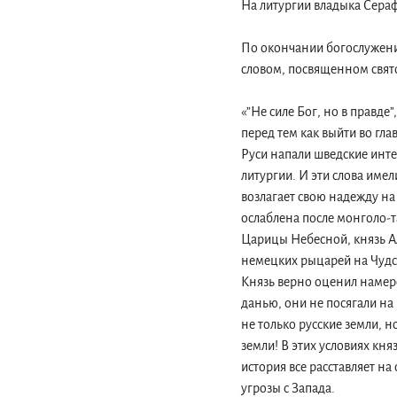
На литургии владыка Сера
По окончании богослужени
словом, посвященном свят
«”Не силе Бог, но в правде
перед тем как выйти во гл
Руси напали шведские инте
литургии. И эти слова имел
возлагает свою надежду на
ослаблена после монголо-т
Царицы Небесной, князь Ал
немецких рыцарей на Чудск
Князь верно оценил намере
данью, они не посягали на
не только русские земли, н
земли! В этих условиях кня
история все расставляет на
угрозы с Запада.