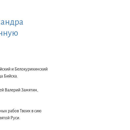
сандра
енную
ийский и Белокурихинский
а Бийска.
ей Валерий Замятин,
ных рабов Твоих в сию
ятой Руси.