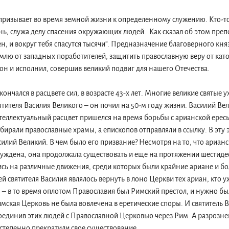
призывает во время земной жизни к определенному служению. Кто-то
нь, служа делу спасения окружающих людей. Как сказал об этом пр
н, и вокруг тебя спасутся тысячи”. Предназначение благоверного кня
млю от западных поработителей, защитить православную веру от кат
 он и исполнил, совершив великий подвиг для нашего Отечества.
ончался в расцвете сил, в возрасте 43-х лет. Многие великие святые 
ятителя Василия Великого – он почил на 50-м году жизни. Василий Ве
теллектуальный расцвет пришелся на время борьбы с арианской ерес
бирали православные храмы, а епископов отправляли в ссылку. В эту 
илий Великий. В чем было его призвание? Несмотря на то, что арианск
уждена, она продолжала существовать и еще на протяжении шестидес
сь на различные движения, среди которых были крайние ариане и бо
й святителя Василия являлось вернуть в лоно Церкви тех ариан, кто у
я – в то время оплотом Православия был Римский престол, и нужно 
имская Церковь не была вовлечена в еретические споры. И святитель
соединив этих людей с Православной Церковью через Рим. А разрозн
степенно прекратили свое существование.