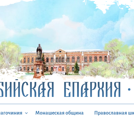
БИЙСКАЯ ЕПАРХИЯ
лагочиния
Монашеская община
Православная ш