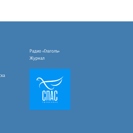
Радио «Глаголъ»
Журнал
ска