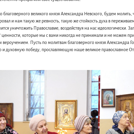
го благоверного великого князя Александра Невского, будем молить, 
аровал и нам такую же ревность, такую же стойкость духа в пережива
мится уничтожить Православие, воздействуя на нас идеологически. За
ценности, которые мы с вами никогда не принимали и не можем при
м вероучением. Пусть по молитвам благоверного князя Александра Г
но и духовную победу, прославляющую наше великое православное О