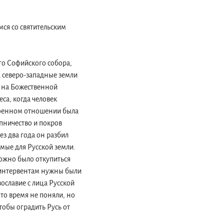
ся со святительским
ого Софийского собора,
а северо-западные земли
я на Божественной
еса, когда человек
 военном отношении была
упничество и покров
з два года он разбил
мые для Русской земли.
можно было откупиться
м интервентам нужны были
вославие с лица Русской
 то время не поняли, но
чтобы оградить Русь от