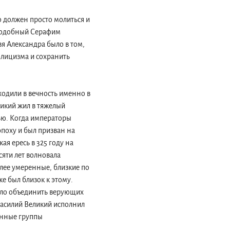
 должен просто молиться и
еподобный Серафим
зя Александра было в том,
олицизма и сохранить
уходили в вечность именно в
ликий жил в тяжелый
ью. Когда императоры
эпоху и был призван на
ая ересь в 325 году на
яти лет волновала
лее умеренные, близкие по
же был близок к этому.
было объединить верующих
 Василий Великий исполнил
енные группы