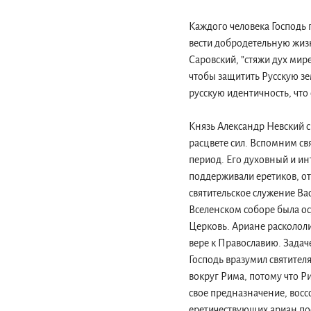
Каждого человека Господь 
вести добродетельную жиз
Саровский, ”стяжи дух мире
чтобы защитить Русскую зе
русскую идентичность, что
Князь Александр Невский ск
расцвете сил. Вспомним св
период. Его духовный и ин
поддерживали еретиков, от
святительское служение Вас
Вселенском соборе была ос
Церковь. Ариане раскололи
вере к Православию. Задаче
Господь вразумил святител
вокруг Рима, потому что Р
свое предназначение, вос
еретичествующих ариан по