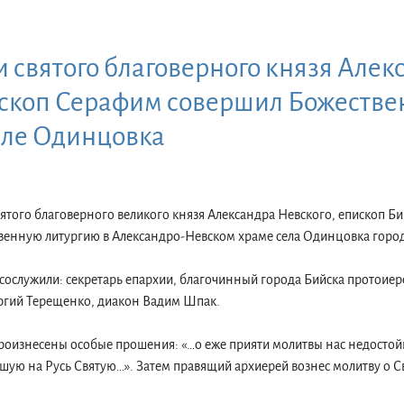
и святого благоверного князя Алек
ископ Серафим совершил Божеств
еле Одинцовка
святого благоверного великого князя Александра Невского, епископ Б
енную литургию в Александро-Невском храме села Одинцовка город
ослужили: секретарь епархии, благочинный города Бийска протоиер
ергий Терещенко, диакон Вадим Шпак.
роизнесены особые прошения: «…о еже прияти молитвы нас недостой
ую на Русь Святую…». Затем правящий архиерей вознес молитву о Св