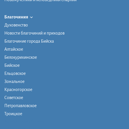
Благочиния
Духовенство
Новости благочиний и приходов
Благочиние города Бийска
Алтайское
Белокурихинское
Бийское
Ельцовское
Зональное
Красногорское
Советское
Петропавловское
Троицкое
Монашеская община
Православная школа