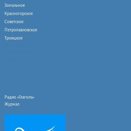
Зональное
Красногорское
Советское
Петропавловское
Троицкое
Монашеская община
Православная школа
Музей
Фото/видео
Контакты
Радио «Глаголъ»
Журнал