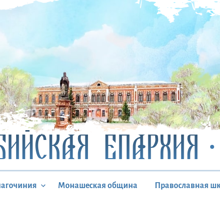
БИЙСКАЯ ЕПАРХИЯ
лагочиния
Монашеская община
Православная ш