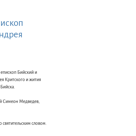
пископ
Андрея
 епископ Бийский и
я Критского и жития
 Бийска.
ей Симеон Медведев,
 святительским словом.