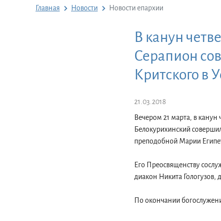
Главная
Новости
Новости епархии
В канун четв
Серапион сов
Критского в 
21.03.2018
Вечером 21 марта, в канун
Белокурихинский совершил
преподобной Марии Египет
Его Преосвященству сослу
диакон Никита Гологузов,
По окончании богослужения