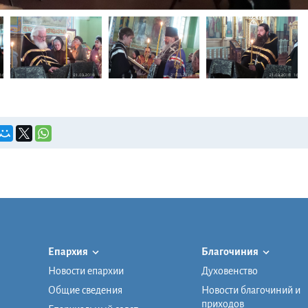
Епархия
Благочиния
Новости епархии
Духовенство
Общие сведения
Новости благочиний и
приходов