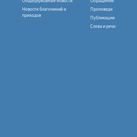
Общецерковные новости
Обращения
Новости благочиний и
Проповеди
приходов
Публикации
Слова и речи