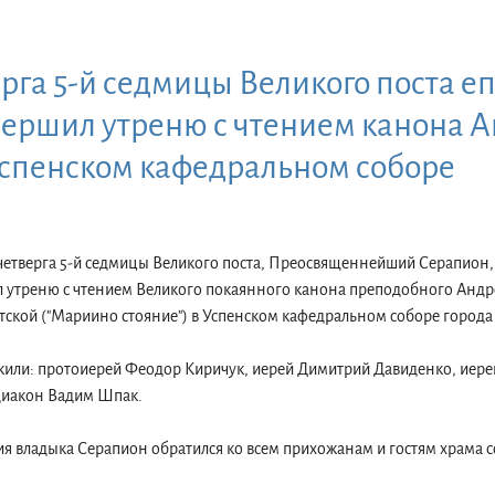
ерга 5-й седмицы Великого поста е
ершил утреню с чтением канона 
Успенском кафедральном соборе
 четверга 5-й седмицы Великого поста, Преосвященнейший Серапион,
 утреню с чтением Великого покаянного канона преподобного Андре
ской ("Мариино стояние") в Успенском кафедральном соборе города
жили: протоиерей Феодор Киричук, иерей Димитрий Давиденко, иер
 диакон Вадим Шпак.
 владыка Серапион обратился ко всем прихожанам и гостям храма со