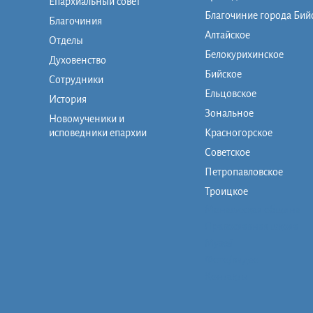
Епархиальный совет
Благочиние города Бий
Благочиния
Алтайское
Отделы
Белокурихинское
Духовенство
Бийское
Сотрудники
Ельцовское
История
Зональное
Новомученики и
исповедники епархии
Красногорское
Советское
Петропавловское
Троицкое
Монашеская община
Православная школа
Музей
Фото/видео
Контакты