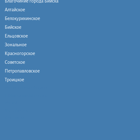
Благочиние города Бийска
Алтайское
Белокурихинское
Бийское
Ельцовское
Зональное
Красногорское
Советское
Петропавловское
Троицкое
Монашеская община
Православная школа
Музей
Фото/видео
Контакты