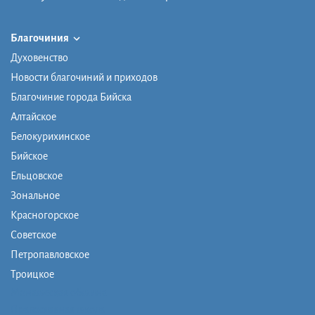
Благочиния
Духовенство
Новости благочиний и приходов
Благочиние города Бийска
Алтайское
Белокурихинское
Бийское
Ельцовское
Зональное
Красногорское
Советское
Петропавловское
Троицкое
Монашеская община
Православная школа