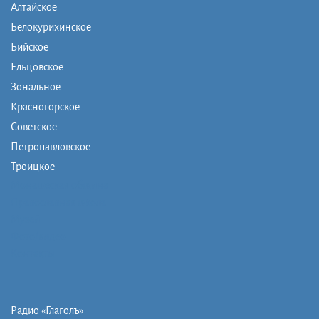
Алтайское
Белокурихинское
Бийское
Ельцовское
Зональное
Красногорское
Советское
Петропавловское
Троицкое
Монашеская община
Православная школа
Музей
Фото/видео
Контакты
Радио «Глаголъ»