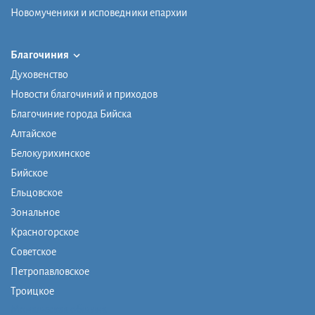
Новомученики и исповедники епархии
Благочиния
Духовенство
Новости благочиний и приходов
Благочиние города Бийска
Алтайское
Белокурихинское
Бийское
Ельцовское
Зональное
Красногорское
Советское
Петропавловское
Троицкое
Монашеская община