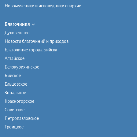
Новомученики и исповедники епархии
Благочиния
Духовенство
Новости благочиний и приходов
Благочиние города Бийска
Алтайское
Белокурихинское
Бийское
Ельцовское
Зональное
Красногорское
Советское
Петропавловское
Троицкое
Монашеская община