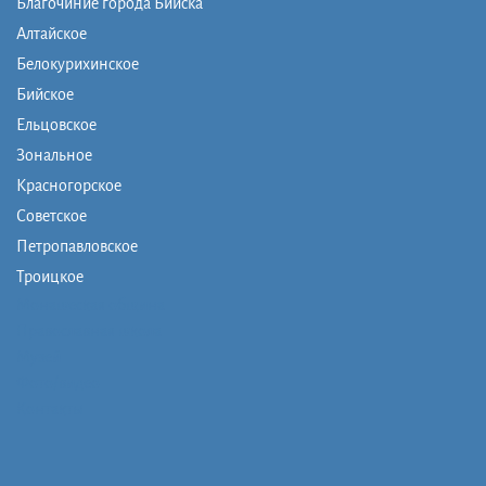
Благочиние города Бийска
Алтайское
Белокурихинское
Бийское
Ельцовское
Зональное
Красногорское
Советское
Петропавловское
Троицкое
Монашеская община
Православная школа
Музей
Фото/видео
Контакты