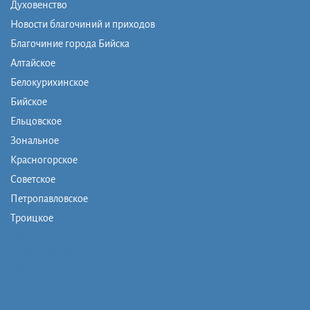
Духовенство
Новости благочиний и приходов
Благочиние города Бийска
Алтайское
Белокурихинское
Бийское
Ельцовское
Зональное
Красногорское
Советское
Петропавловское
Троицкое
Монашеская община
Православная школа
Музей
Фото/видео
Контакты