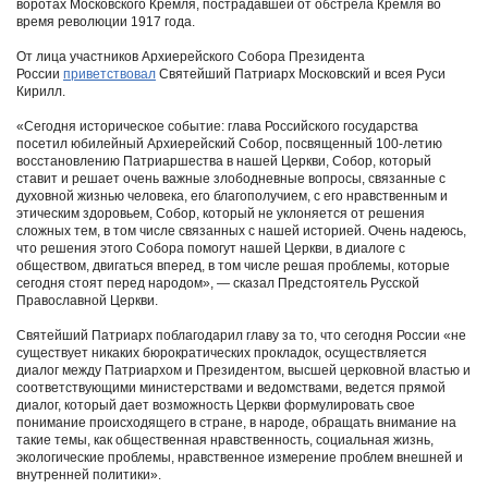
воротах Московского Кремля, пострадавшей от обстрела Кремля во
время революции 1917 года.
От лица участников Архиерейского Собора Президента
России
приветствовал
Святейший Патриарх Московский и всея Руси
Кирилл.
«Сегодня историческое событие: глава Российского государства
посетил юбилейный Архиерейский Собор, посвященный 100-летию
восстановлению Патриаршества в нашей Церкви, Собор, который
ставит и решает очень важные злободневные вопросы, связанные с
духовной жизнью человека, его благополучием, с его нравственным и
этическим здоровьем, Собор, который не уклоняется от решения
сложных тем, в том числе связанных с нашей историей. Очень надеюсь,
что решения этого Собора помогут нашей Церкви, в диалоге с
обществом, двигаться вперед, в том числе решая проблемы, которые
сегодня стоят перед народом», ― сказал Предстоятель Русской
Православной Церкви.
Святейший Патриарх поблагодарил главу за то, что сегодня России «не
существует никаких бюрократических прокладок, осуществляется
диалог между Патриархом и Президентом, высшей церковной властью и
соответствующими министерствами и ведомствами, ведется прямой
диалог, который дает возможность Церкви формулировать свое
понимание происходящего в стране, в народе, обращать внимание на
такие темы, как общественная нравственность, социальная жизнь,
экологические проблемы, нравственное измерение проблем внешней и
внутренней политики».