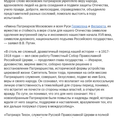
Мудрое слово московских патриархов укрепляло веру народа,
вдохновляло людей на дела созидания и подвиги защиты Отечества,
учило правде, доброте, милосердию, справедливости, объединяло
представителей разных сословий, помогало выстоять в пору
испытаний».
«Имена Патриархов Московских и всея Руси
Гермогена
и
Филарета
, их
мужество и стойкость в вере стали для нашего Отечества символом
одоления внутренней смуты и иноземного нашествия начала XVII века,
символом духовного, национального подъема Российского государства»,
― заявил В.В. Путин.
«В столь же сложный, драматичный период нашей истории ― в 1917-
1918 годах ― вел свою работу Поместный Собор Православной
Российской Церкви, ― продолжил глава государства. ― Иерархи,
духовенство, миряне вместе, соборно приняли решение о
восстановлении Патриаршества, исторической формы устройства
церковной жизни. Святитель Тихон тогда, принимая на себя миссию
Патриаршего служения, совершил, безусловно, подвиг во имя Бога,
веры и своего народа. Он сознавал, что возлагает на себя колоссальную
личную ответственность в тяжелейший для страны период, понимал,
что встретит не почести со стороны новых властей, а открытую их
вражду. По сути, он понимал, что это для него означает. Но с
новоизбранным Патриархом были помыслы и надежды людей, которые
ждали от него защиты, поддержки и наставления, вразумления тех, кто
все дальше погружал страну в междоусобицу».
«Патриарх Тихон, служители Русской Православной Церкви в полной