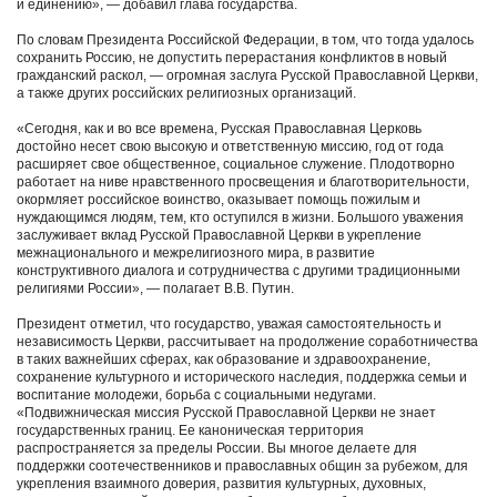
и единению», ― добавил глава государства.
По словам Президента Российской Федерации, в том, что тогда удалось
сохранить Россию, не допустить перерастания конфликтов в новый
гражданский раскол, ― огромная заслуга Русской Православной Церкви,
а также других российских религиозных организаций.
«Сегодня, как и во все времена, Русская Православная Церковь
достойно несет свою высокую и ответственную миссию, год от года
расширяет свое общественное, социальное служение. Плодотворно
работает на ниве нравственного просвещения и благотворительности,
окормляет российское воинство, оказывает помощь пожилым и
нуждающимся людям, тем, кто оступился в жизни. Большого уважения
заслуживает вклад Русской Православной Церкви в укрепление
межнационального и межрелигиозного мира, в развитие
конструктивного диалога и сотрудничества с другими традиционными
религиями России», ― полагает В.В. Путин.
Президент отметил, что государство, уважая самостоятельность и
независимость Церкви, рассчитывает на продолжение соработничества
в таких важнейших сферах, как образование и здравоохранение,
сохранение культурного и исторического наследия, поддержка семьи и
воспитание молодежи, борьба с социальными недугами.
«Подвижническая миссия Русской Православной Церкви не знает
государственных границ. Ее каноническая территория
распространяется за пределы России. Вы многое делаете для
поддержки соотечественников и православных общин за рубежом, для
укрепления взаимного доверия, развития культурных, духовных,