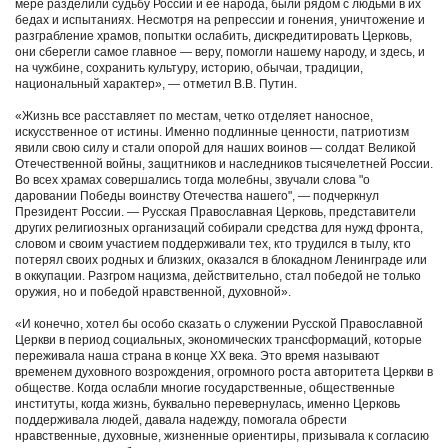
мере разделили судьбу России и ее народа, были рядом с людьми в их
бедах и испытаниях. Несмотря на репрессии и гонения, уничтожение и
разграбление храмов, попытки ослабить, дискредитировать Церковь,
они сберегли самое главное ― веру, помогли нашему народу, и здесь, и
на чужбине, сохранить культуру, историю, обычаи, традиции,
национальный характер», ― отметил В.В. Путин.
«Жизнь все расставляет по местам, четко отделяет наносное,
искусственное от истины. Именно подлинные ценности, патриотизм
явили свою силу и стали опорой для наших воинов ― солдат Великой
Отечественной войны, защитников и наследников тысячелетней России.
Во всех храмах совершались тогда молебны, звучали слова "о
даровании Победы воинству Отечества нашего", ― подчеркнул
Президент России. ― Русская Православная Церковь, представители
других религиозных организаций собирали средства для нужд фронта,
словом и своим участием поддерживали тех, кто трудился в тылу, кто
потерял своих родных и близких, оказался в блокадном Ленинграде или
в оккупации. Разгром нацизма, действительно, стал победой не только
оружия, но и победой нравственной, духовной».
«И конечно, хотел бы особо сказать о служении Русской Православной
Церкви в период социальных, экономических трансформаций, которые
переживала наша страна в конце ХХ века. Это время называют
временем духовного возрождения, огромного роста авторитета Церкви в
обществе. Когда ослабли многие государственные, общественные
институты, когда жизнь, буквально перевернулась, именно Церковь
поддерживала людей, давала надежду, помогала обрести
нравственные, духовные, жизненные ориентиры, призывала к согласию