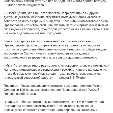
человеческих связей, которые нас объединяют и объединяли веками»,
― указал глава государства.
«Высоко ценим, что Его Святейшество Патриарх Кирилл и другие
духовные деятели искренне стремятся помочь решению ключевых
вопросов развития страны и общества. С позиций многовекового опыта
Православия и христианской цивилизации честно и прямо высказывают
свое видение процессов, происходящих сегодня как в нашей стране, так
и в мире в целом», ― сказал Президент.
Глава государства выразил уверенность в том, что «Русская
Православная Церковь, опираясь на свой авторитет в мире, окажет
посильное содействие объединению усилий мирового сообщества для
возрождения Сирии и гуманитарной помощи ее гражданам,
восстановления разрушенных культурных и духовных центров».
«Мы с Патриархом много раз на этот счет говорили, знаю его позицию, и
мы готовы поддержать все конфессии и все христианские направления
― все без исключения. У нас сегодня такая возможность есть, и мы
готовы к этой совместной работе», ― заявил В.В. Путин.
Президент России поздравил участников заседания Архиерейского
Собора со 100-летием восстановления Патриаршества в Русской
Православной Церкви.
В дар Святейшему Патриарху Московскому и всея Руси Кириллу глава
государства преподнес икону святителя Николая Чудотворца,
являющуюся списком с «расстрелянного образа» на Никольских