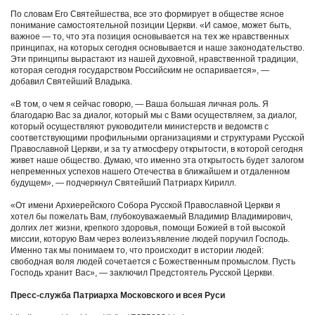
По словам Его Святейшества, все это формирует в обществе ясное
понимание самостоятельной позиции Церкви. «И самое, может быть,
важное — то, что эта позиция основывается на тех же нравственных
принципах, на которых сегодня основывается и наше законодательство.
Эти принципы вырастают из нашей духовной, нравственной традиции,
которая сегодня государством Российским не оспаривается», —
добавил Святейший Владыка.
«В том, о чем я сейчас говорю, — Ваша большая личная роль. Я
благодарю Вас за диалог, который мы с Вами осуществляем, за диалог,
который осуществляют руководители министерств и ведомств с
соответствующими профильными организациями и структурами Русской
Православной Церкви, и за ту атмосферу открытости, в которой сегодня
живет наше общество. Думаю, что именно эта открытость будет залогом
непременных успехов нашего Отечества в ближайшем и отдаленном
будущем», ― подчеркнул Святейший Патриарх Кирилл.
«От имени Архиерейского Собора Русской Православной Церкви я
хотел бы пожелать Вам, глубокоуважаемый Владимир Владимирович,
долгих лет жизни, крепкого здоровья, помощи Божией в той высокой
миссии, которую Вам через волеизъявление людей поручил Господь.
Именно так мы понимаем то, что происходит в истории людей:
свободная воля людей сочетается с Божественным промыслом. Пусть
Господь хранит Вас», ― заключил Предстоятель Русской Церкви.
Пресс-служба Патриарха Московского и всея Руси