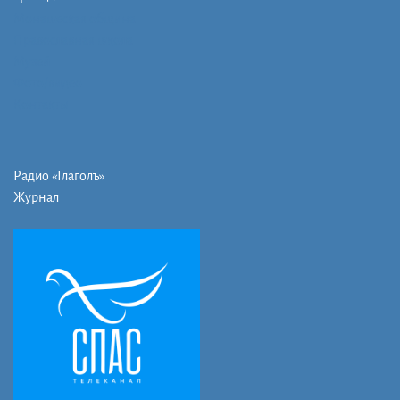
Монашеская община
Православная школа
Музей
Фото/видео
Контакты
Радио «Глаголъ»
Журнал