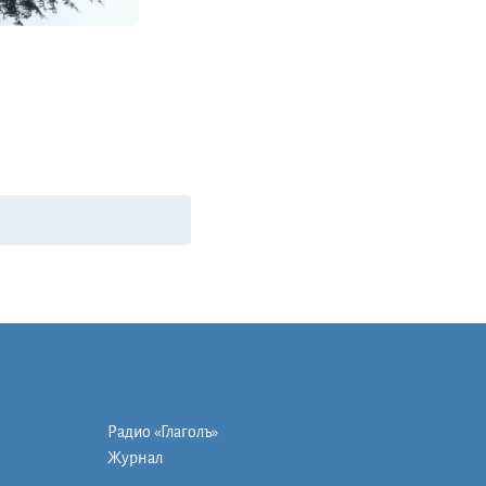
Радио «Глаголъ»
Журнал