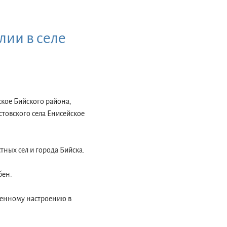
ии в селе
тское Бийского района,
стовского села Енисейское
тных сел и города Бийска.
бен.
твенному настроению в