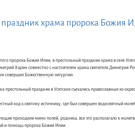
праздник храма пророка Божия Ил
вятого пророка Божия Илии, в престольный праздник храма в селе Уся
митрий Харин совместно с настоятелем храма святителя Димитрия Ро
м совершил Божественную литургию.
а престольный праздник в Усятское съехались православные из окрес
естный ход к святому источнику, где был совершен водосвятный моле
ующие проходили мимо полей, родника, все это располагало к моли
ай и помощь пророка Божия Илии.