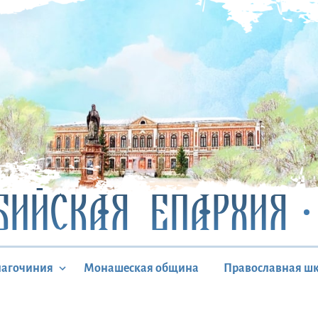
БИЙСКАЯ ЕПАРХИЯ
лагочиния
Монашеская община
Православная ш