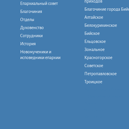
приходов
Епархиальный совет
Благочиние города Бий
Благочиния
Алтайское
Отделы
Белокурихинское
Духовенство
Бийское
Сотрудники
Ельцовское
История
Зональное
Новомученики и
исповедники епархии
Красногорское
Советское
Петропавловское
Троицкое
Монашеская община
Православная школа
Музей
Фото/видео
Контакты