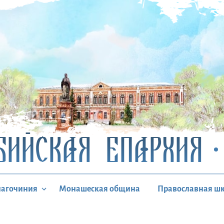
БИЙСКАЯ ЕПАРХИЯ
лагочиния
Монашеская община
Православная ш