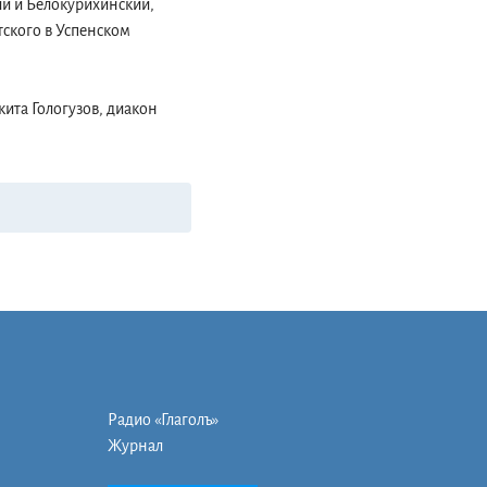
ий и Белокурихинский,
ского в Успенском
ита Гологузов, диакон
Радио «Глаголъ»
Журнал