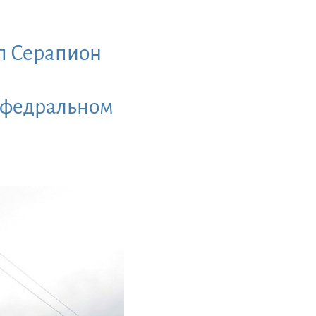
оп Серапион
кафедральном