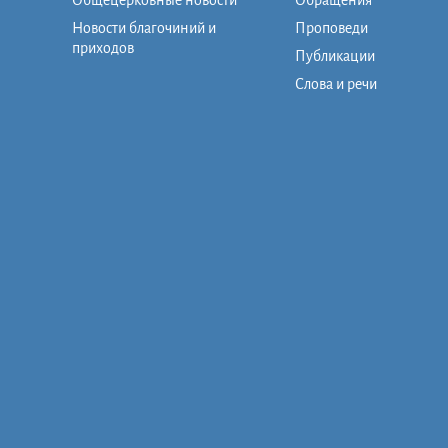
Общецерковные новости
Обращения
Новости благочиний и
Проповеди
приходов
Публикации
Слова и речи