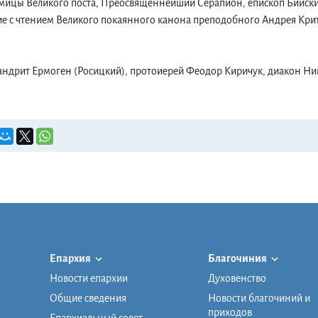
едмицы Великого поста, Преосвященнейший Серапион, епископ Бийск
ие с чтением Великого покаянного канона преподобного Андрея Крит
андрит Ермоген (Росицкий), протоиерей Феодор Киричук, диакон Ник
Епархия
Благочиния
Новости епархии
Духовенство
Общие сведения
Новости благочиний и
приходов