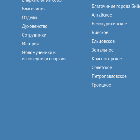
Епархиальный совет
Благочиние города Бий
Благочиния
Алтайское
Отделы
Белокурихинское
Духовенство
Бийское
Сотрудники
Ельцовское
История
Зональное
Новомученики и
исповедники епархии
Красногорское
Советское
Петропавловское
Троицкое
Монашеская община
Православная школа
Музей
Фото/видео
Контакты