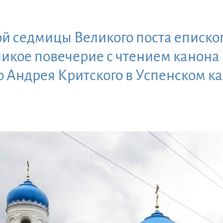
ой седмицы Великого поста еписк
икое повечерие с чтением канона
 Андрея Критского в Успенском 