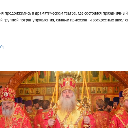
я продолжились в драматическом театре, где состоялся праздничны
ой группой погрануправления, силами прихожан и воскресных школ е
gY4