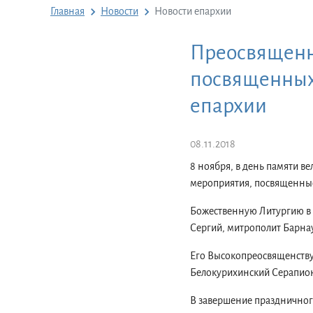
Главная
Новости
Новости епархии
Преосвященне
посвященных
епархии
08.11.2018
8 ноября, в день памяти в
мероприятия, посвященные
Божественную Литургию в
Сергий, митрополит Барнау
Его Высокопреосвященству 
Белокурихинский Серапион
В завершение празднично