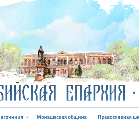
БИЙСКАЯ ЕПАРХИЯ
лагочиния
Монашеская община
Православная ш