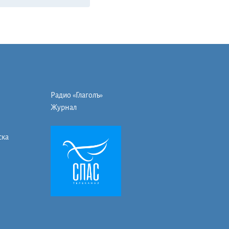
Радио «Глаголъ»
Журнал
ска