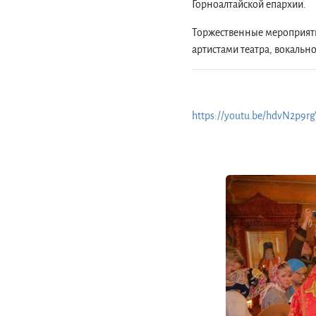
Горноалтайской епархии.
Торжественные мероприяти
артистами театра, вокальн
https://youtu.be/hdvN2p9r