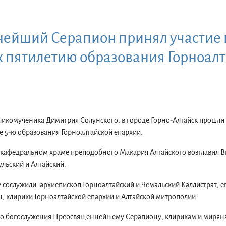
йший Серапион принял участие в
 пятилетию образования Горноал
еликомученика Димитрия Солунского, в городе Горно-Алтайск прошл
 5-ю образования Горноалтайской епархии.
 кафедральном храме преподобного Макария Алтайского возглавил
льский и Алтайский.
сослужили: архиепископ Горноалтайский и Чемальский Каллистрат, е
, клирики Горноалтайской епархии и Алтайской митрополии.
го богослужения Преосвященнейшему Серапиону, клирикам и мирян