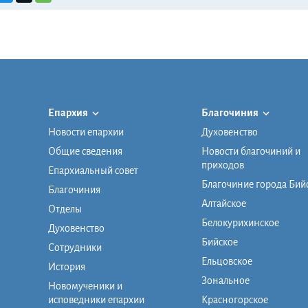
Епархия
Благочиния
Новости епархии
Духовенство
Общие сведения
Новости благочиний и
приходов
Епархиальный совет
Благочиние города Бий
Благочиния
Алтайское
Отделы
Белокурихинское
Духовенство
Бийское
Сотрудники
Ельцовское
История
Зональное
Новомученики и
исповедники епархии
Красногорское