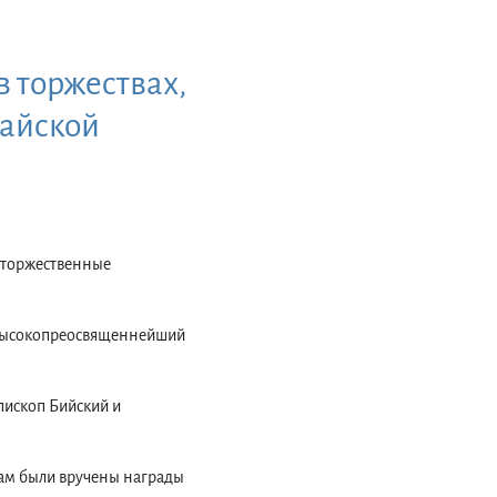
 торжествах,
тайской
и торжественные
 Высокопреосвященнейший
пископ Бийский и
ам были вручены награды