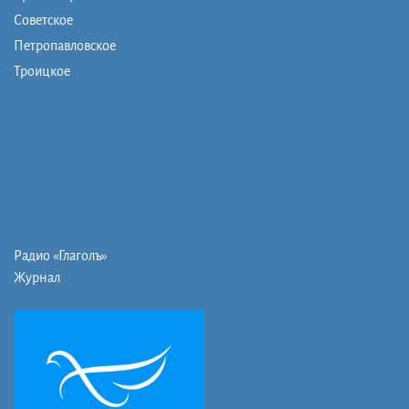
Советское
Петропавловское
Троицкое
Монашеская община
Православная школа
Музей
Фото/видео
Контакты
Радио «Глаголъ»
Журнал