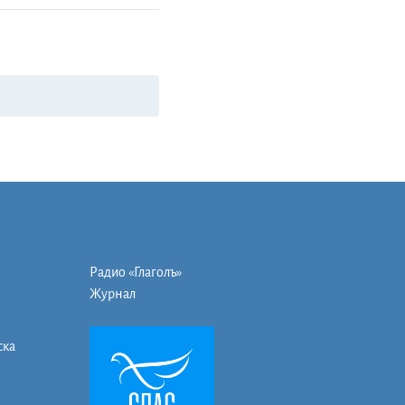
Радио «Глаголъ»
Журнал
ска