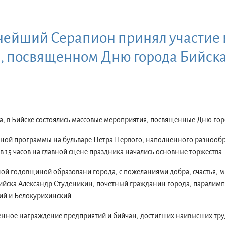
ейший Серапион принял участие 
, посвященном Дню города Бийск
да, в Бийске состоялись массовые мероприятия, посвященные Дню го
ной программы на бульваре Петра Первого, наполненного разнообр
в 15 часов на главной сцене праздника начались основные торжества.
ой годовщиной образовани города, с пожеланиями добра, счастья, м
Бийска Александр Студеникин, почетный гражданин города, паралим
ий и Белокурихинский.
венное награждение предприятий и бийчан, достигших наивысших тру