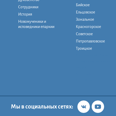
Бийское
Сотрудники
Ельцовское
История
Зональное
Новомученики и
исповедники епархии
Красногорское
Советское
Петропавловское
Троицкое
Монашеская община
Православная школа
Музей
Фото/видео
Контакты
Мы в социальных сетях: