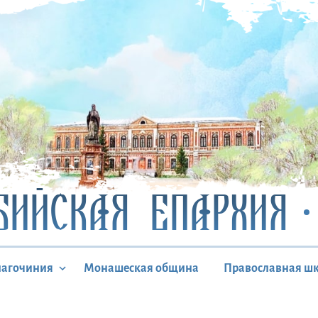
БИЙСКАЯ ЕПАРХИЯ
лагочиния
Монашеская община
Православная ш