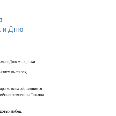
в
а и Дню
рода и Дню молодёжи.
азием выставок,
ира к
о всем собравшимся
пийская чемпионка Татьяна
довых побед.