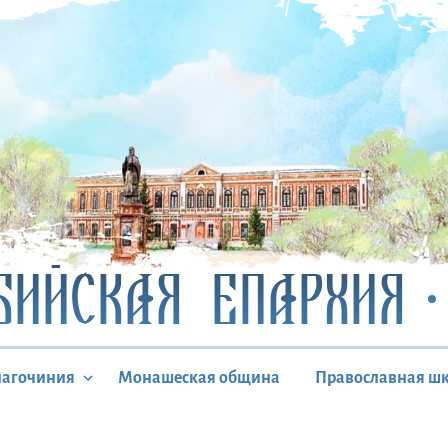
БИЙСКАЯ ЕПАРХИЯ
лагочиния
Монашеская община
Православная ш