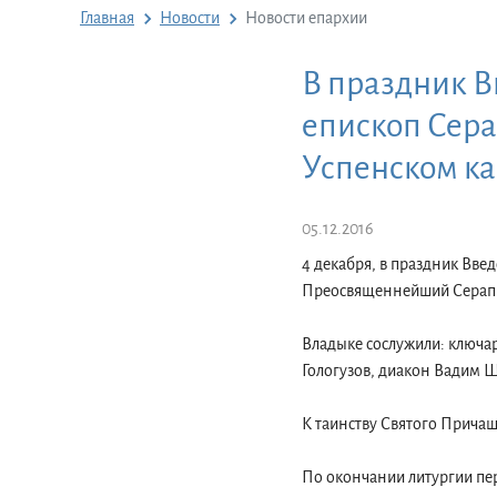
Главная
Новости
Новости епархии
В праздник В
епископ Сер
Успенском к
05.12.2016
4 декабря, в праздник Вв
Преосвященнейший Серапи
Владыке сослужили: ключа
Гологузов, диакон Вадим 
К таинству Святого Прича
По окончании литургии пер