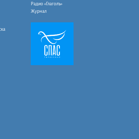
Радио «Глаголъ»
Журнал
ска