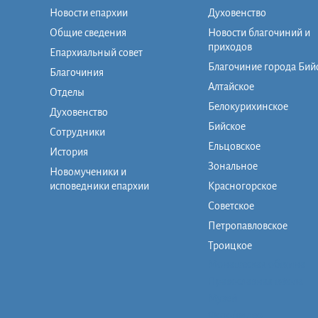
Новости епархии
Духовенство
Общие сведения
Новости благочиний и
приходов
Епархиальный совет
Благочиние города Бий
Благочиния
Алтайское
Отделы
Белокурихинское
Духовенство
Бийское
Сотрудники
Ельцовское
История
Зональное
Новомученики и
исповедники епархии
Красногорское
Советское
Петропавловское
Троицкое
Монашеская община
Православная школа
Музей
Фото/видео