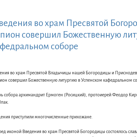
ведения во храм Пресвятой Богор
апион совершил Божественную лит
афедральном соборе
едения во храм Пресвятой Владычицы нашей Богородицы и Присноде
он совершил Божественную литургию в Успенском кафедральном соб
рь собора архимандрит Ермоген (Росицкий), протоиерей Феодор Кир
Шпак.
щения приступили многочисленные прихожане.
ед иконой Введения во храм Пресвятой Богородицы состоялось слав