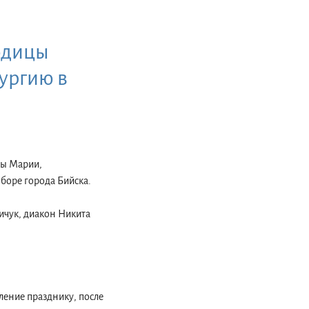
одицы
ургию в
вы Марии,
оре города Бийска.
ичук, диакон Никита
ление празднику, после