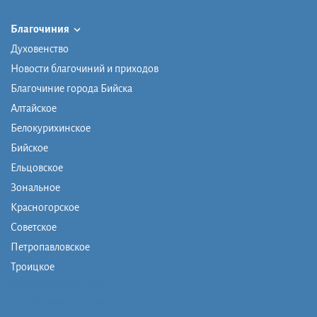
Благочиния
Духовенство
Новости благочиний и приходов
Благочиние города Бийска
Алтайское
Белокурихинское
Бийское
Ельцовское
Зональное
Красногорское
Советское
Петропавловское
Троицкое
Монашеская община
Православная школа