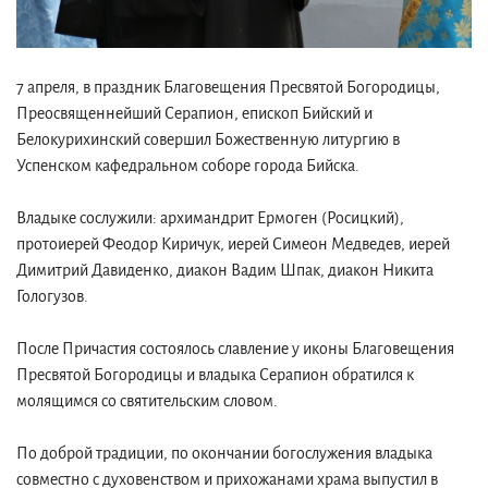
7 апреля, в праздник Благовещения Пресвятой Богородицы,
Преосвященнейший Серапион, епископ Бийский и
Белокурихинский совершил Божественную литургию в
Успенском кафедральном соборе города Бийска.
Владыке сослужили: архимандрит Ермоген (Росицкий),
протоиерей Феодор Киричук, иерей Симеон Медведев, иерей
Димитрий Давиденко, диакон Вадим Шпак, диакон Никита
Гологузов.
После Причастия состоялось славление у иконы Благовещения
Пресвятой Богородицы и владыка Серапион обратился к
молящимся со святительским словом.
По доброй традиции, по окончании богослужения владыка
совместно с духовенством и прихожанами храма выпустил в