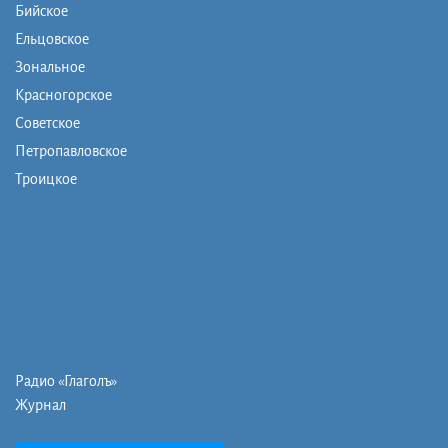
Бийское
Ельцовское
Зональное
Красногорское
Советское
Петропавловское
Троицкое
Монашеская община
Православная школа
Музей
Фото/видео
Контакты
Радио «Глаголъ»
Журнал