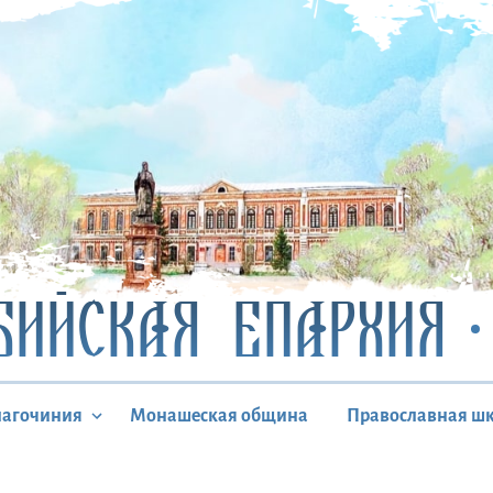
БИЙСКАЯ ЕПАРХИЯ
лагочиния
Монашеская община
Православная ш