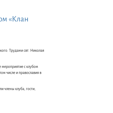
ом «Клан
кого. Трудами свт. Николая
е мероприятие с клубом
том числе и православия в
и члены клуба, гости,