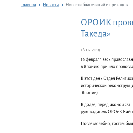
Главная
Новости
Новости благочиний и приходов
ОРОИК прове
Такеда»
18.02.2019
16 февраля весь православ
в Японию пришло правосла
В этот день Отдел Религио
исторической реконструкц
Японии).
В додзе, перед иконой свт
руководитель ОРОиК Бийск
После молебна, гостям был