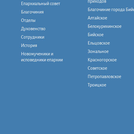
приходов
Епархиальный совет
Благочиние города Бий
Благочиния
Алтайское
Отделы
Белокурихинское
Духовенство
Бийское
Сотрудники
Ельцовское
История
Зональное
Новомученики и
исповедники епархии
Красногорское
Советское
Петропавловское
Троицкое
Монашеская община
Православная школа
Музей
Фото/видео
Контакты