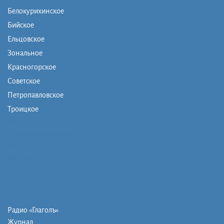
Белокурихинское
Бийское
Ельцовское
Зональное
Красногорское
Советское
Петропавловское
Троицкое
Монашеская община
Православная школа
Музей
Фото/видео
Контакты
Радио «Глаголъ»
Журнал