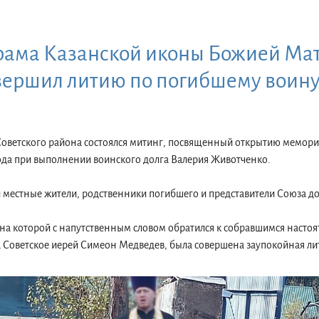
рама Казанской иконы Божией Мат
вершил литию по погибшему воин
 Советского района состоялся митинг, посвященный открытию мемор
ода при выполнении воинского долга Валерия Животченко.
и местные жители, родственники погибшего и представители Союза д
на которой с напутственным словом обратился к собравшимся настоя
 Советское иерей Симеон Медведев, была совершена заупокойная ли