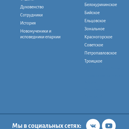
Белокурихинское
Духовенство
Бийское
Сотрудники
Ельцовское
История
Зональное
Новомученики и
исповедники епархии
Красногорское
Советское
Петропавловское
Троицкое
Монашеская община
Православная школа
Музей
Фото/видео
Контакты
Мы в социальных сетях: