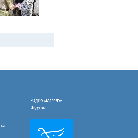
Радио «Глаголъ»
Журнал
ска