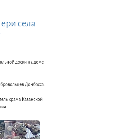
ери села
у
иальной доски на доме
обровольцев Донбасса.
тель храма Казанской
тия.