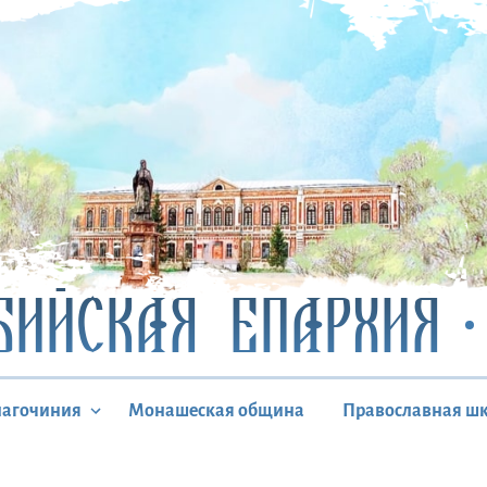
БИЙСКАЯ ЕПАРХИЯ
лагочиния
Монашеская община
Православная ш