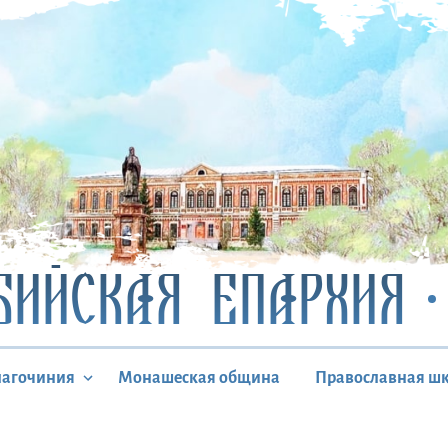
БИЙСКАЯ ЕПАРХИЯ
лагочиния
Монашеская община
Православная ш