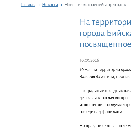
Главная
Новости
Новости благочиний и приходов
На территор
города Бийск
посвященное
10.05.2026
10 мая на территории храм
Валерия Замятина, прошл
По традиции праздник нача
детская и взрослая воскре
исполнении прозвучали тр
победе над фашизмом.
На празднике желающие мо