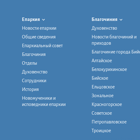
Епархия
Благочиния
Новости епархии
Духовенство
Общие сведения
Новости благочиний и
приходов
Епархиальный совет
Благочиние города Бий
Благочиния
Алтайское
Отделы
Белокурихинское
Духовенство
Бийское
Сотрудники
Ельцовское
История
Зональное
Новомученики и
исповедники епархии
Красногорское
Советское
Петропавловское
Троицкое
Монашеская община