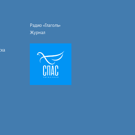
Радио «Глаголъ»
Журнал
ска