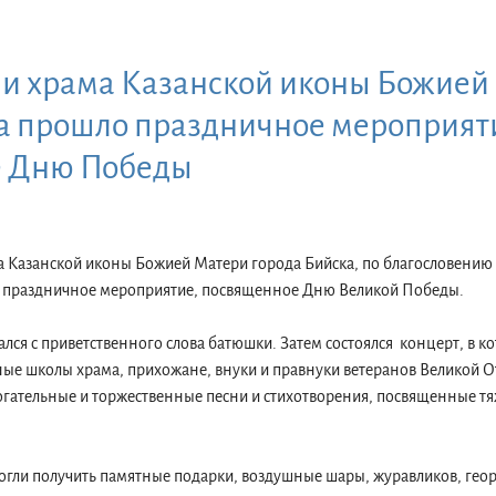
ии храма Казанской иконы Божией
а прошло праздничное мероприят
 Дню Победы
а Казанской иконы Божией Матери города Бийска, по благословению
о праздничное мероприятие, посвященное Дню Великой Победы.
лся с приветственного слова батюшки. Затем состоялся концерт, в к
сные школы храма, прихожане, внуки и правнуки ветеранов Великой О
огательные и торжественные песни и стихотворения, посвященные т
гли получить памятные подарки, воздушные шары, журавликов, геор